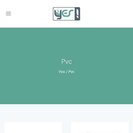
Toggle
navigation
Pvc
Yes
/
Pvc