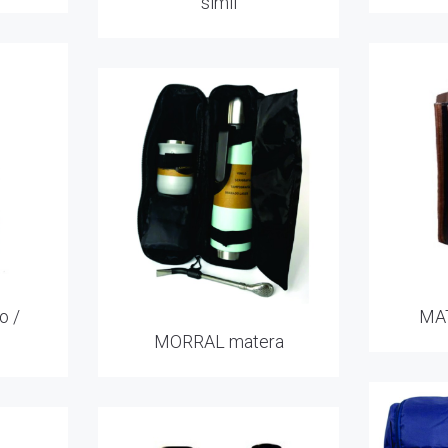
símil
o /
MA
MORRAL matera