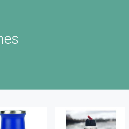
nes
s