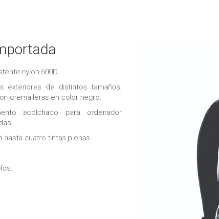
mportada
stente nylon 600D.
os exteriores de distintos tamaños,
 con cremalleras en color negro.
imento acolchado para ordenador
adas
hasta cuatro tintas plenas.
los.