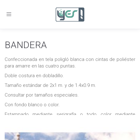
Toggle
navigation
BANDERA
Confeccionada en tela poligló blanca con cintas de poliéster
para amarre en las cuatro puntas.
Doble costura en dobladillo.
Tamaño estándar de 2x1 m. y de 1.4x0.9 m.
Consultar por tamaños especiales.
Con fondo blanco o color.
Estampado mediante serigrafía o todo color mediante
impresión digital.