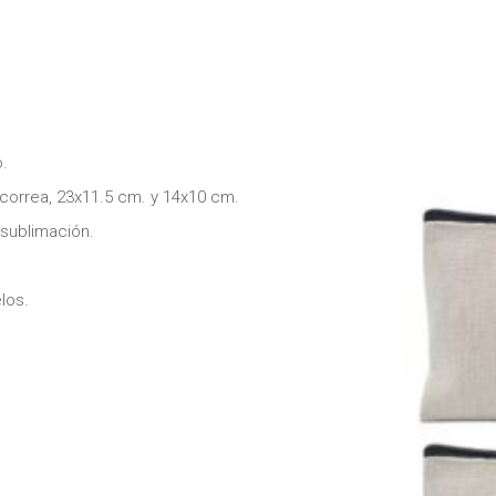
o.
orrea, 23x11.5 cm. y 14x10 cm.
 sublimación.
los.