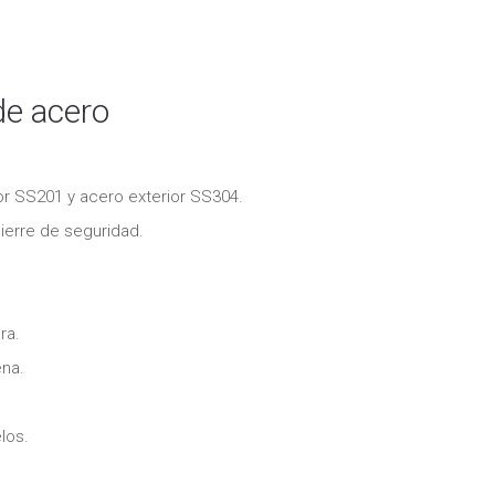
e acero
or SS201 y acero exterior SS304.
ierre de seguridad.
ra.
ena.
los.