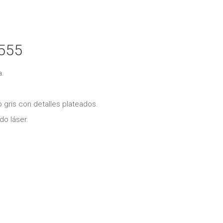
555
a.
gris con detalles plateados.
o láser.